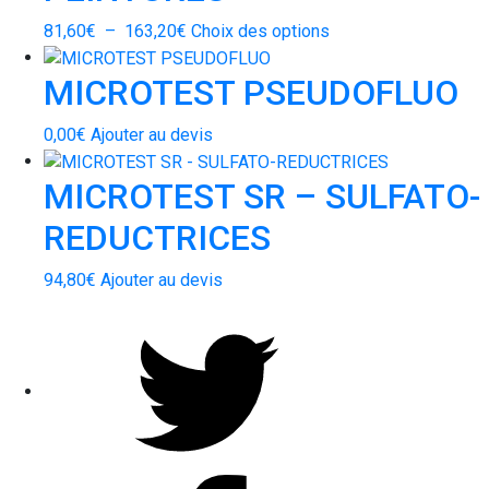
Plage
Ce
81,60
€
–
163,20
€
Choix des options
de
produit
MICROTEST PSEUDOFLUO
prix :
a
81,60€
plusieurs
0,00
€
Ajouter au devis
à
variations.
163,20€
Les
MICROTEST SR – SULFATO-
options
peuvent
REDUCTRICES
être
choisies
94,80
€
Ajouter au devis
sur
la
Twitter
page
du
produit
Facebook