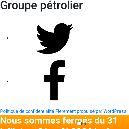
Groupe pétrolier
Twitter
Facebook
Politique de confidentialité
Fièrement propulsé par WordPress
Nous sommes fermés du 31
FR